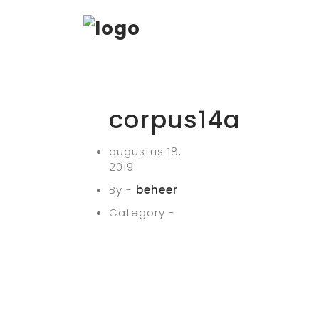
corpus14a
augustus 18,
2019
By -
beheer
Category -